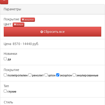
Параметры
Покрытиe:
экошпон
Цвeт:
белые
Сбросить все
Цена
8570
-
14440
руб.
Новинки
да
Покрытиe
полипропилен
ренолит
шпон
экошпон
эмалированные
Тип
глухие
Стиль