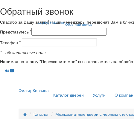
Обратный звонок
Спасибо за Вашу заявку! Наши менеджеры перезвонят Вам в ближ
+7(495) 120-56-96
Обратный звонок
Представьтесь *
Телефон *
*
- обязательные поля
Нажимая на кнопку "Перезвоните мне" вы соглашаетесь на обрабо
Фильтр
Корзина
Каталог дверей
Услуги
О компан
Каталог
Межкомнатные двери с черным стеклом