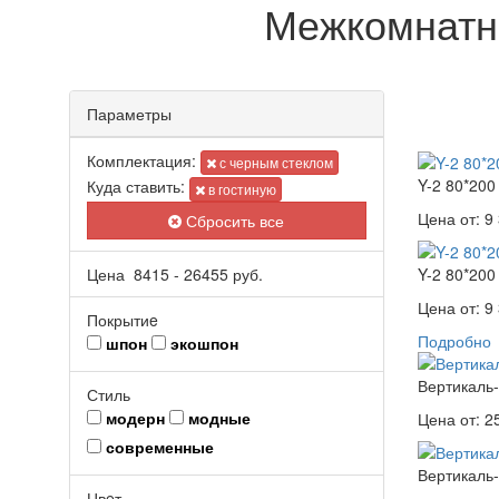
Межкомнатны
Параметры
Комплектация:
с черным стеклом
Y-2 80*200
Куда ставить:
в гостиную
Цена от:
9 
Сбросить все
Цена
8415
-
26455
руб.
Y-2 80*200
Цена от:
9 
Покрытиe
Подробно
шпон
экошпон
Вертикаль-
Стиль
модерн
модные
Цена от:
2
современные
Вертикаль-
Цвeт