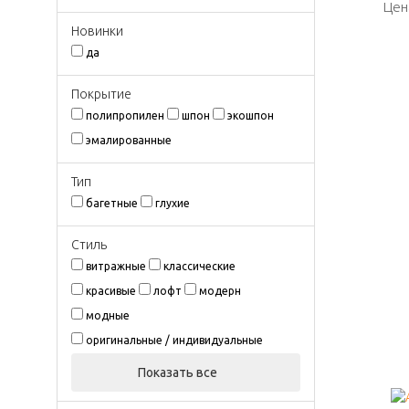
Цен
Цен
Новинки
да
Покрытиe
полипропилен
шпон
экошпон
эмалированные
Тип
багетные
глухие
Стиль
витражные
классические
красивые
лофт
модерн
модные
оригинальные / индивидуальные
Показать все