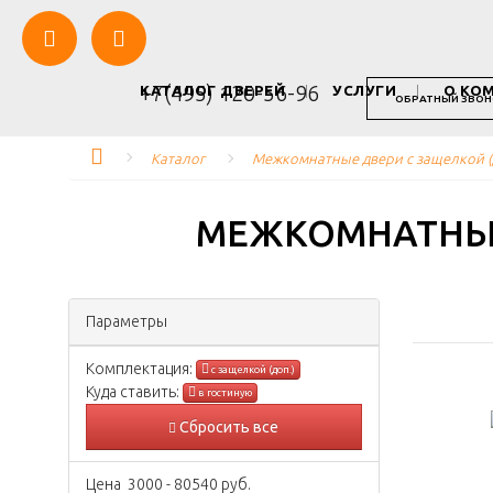
+7(495) 120-56-96
КАТАЛОГ ДВЕРЕЙ
УСЛУГИ
О КО
ОБРАТНЫЙ ЗВОН
Каталог
Межкомнатные двери с защелкой (д
МЕЖКОМНАТНЫЕ
Параметры
Комплектация:
с защелкой (доп.)
Куда ставить:
в гостиную
Сбросить все
Цена
3000
-
80540
руб.