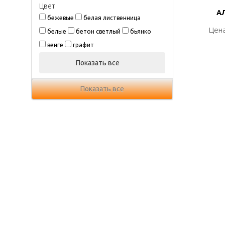
Цвeт
АЛ
АЛ
бежевые
белая лиственница
Цена
Цена
белые
бетон светлый
бьянко
венге
графит
Показать все
Показать все