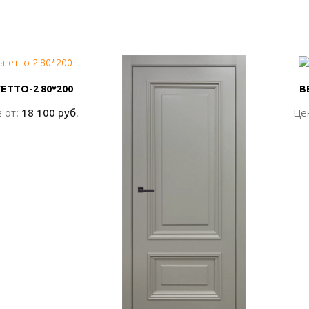
ЕТТО-2 80*200
ЕТТО-2 80*200
В
В
 от:
 от:
18 100 руб.
18 100 руб.
Це
Це
ПОДРОБНО