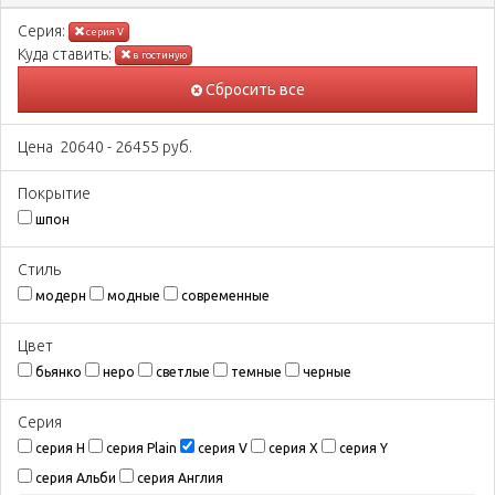
Серия:
серия V
Куда ставить:
в гостиную
Сбросить все
Цена
20640
-
26455
руб.
Покрытиe
шпон
Стиль
модерн
модные
современные
Цвeт
бьянко
неро
светлые
темные
черные
Серия
серия H
серия Plain
серия V
серия X
серия Y
серия Альби
серия Англия