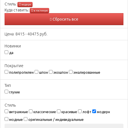
Стиль:
модерн
Куда ставить:
в гостиную
Сбросить все
Цена
8415
-
40475
руб.
Новинки
да
Покрытиe
полипропилен
шпон
экошпон
эмалированные
Тип
глухие
Стиль
витражные
классические
красивые
лофт
модерн
модные
оригинальные / индивидуальные