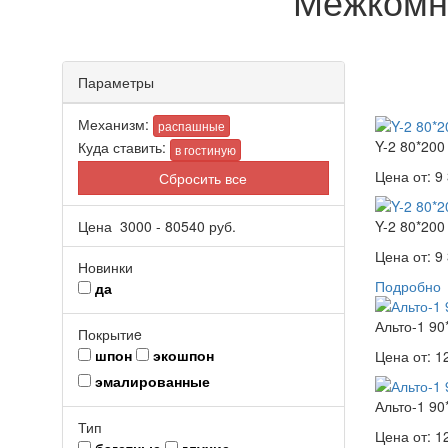
Межкомн
Параметры
Механизм:
распашные
Y-2 80*200
Куда ставить:
в гостиную
Цена от:
9 
Сбросить все
Цена
3000
-
80540
руб.
Y-2 80*200
Цена от:
9 
Новинки
Подробно
да
Альто-1 90
Покрытиe
шпон
экошпон
Цена от:
1
эмалированные
Альто-1 90
Тип
Цена от:
1
багетные
глухие