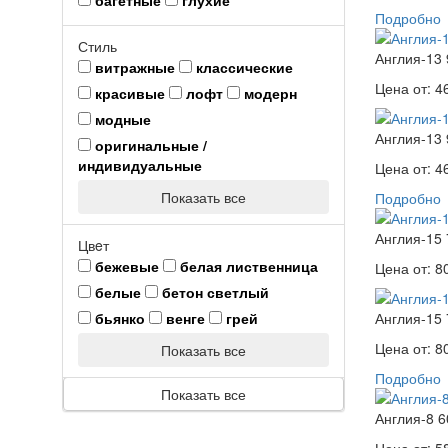
Подробно
Стиль
Англия-13 
витражные
классические
Цена от:
4
красивые
лофт
модерн
модные
Англия-13 
оригинальные /
индивидуальные
Цена от:
4
Показать все
Подробно
Англия-15 
Цвeт
бежевые
белая лиственница
Цена от:
8
белые
бетон светлый
бьянко
венге
грей
Англия-15 
Цена от:
8
Показать все
Подробно
Показать все
Англия-8 6