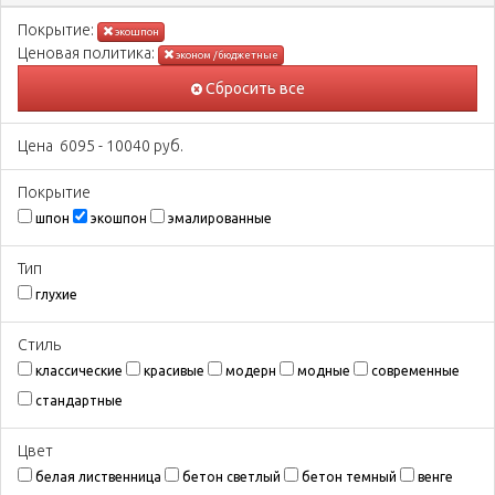
Покрытиe:
экошпон
Ценовая политика:
эконом / бюджетные
Сбросить все
Цена
6095
-
10040
руб.
Покрытиe
шпон
экошпон
эмалированные
Тип
глухие
Стиль
классические
красивые
модерн
модные
современные
стандартные
Цвeт
белая лиственница
бетон светлый
бетон темный
венге