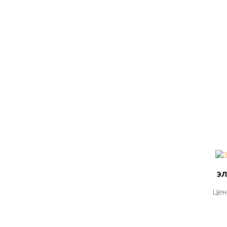
ЭЛ
ЭЛ
Цен
Цен