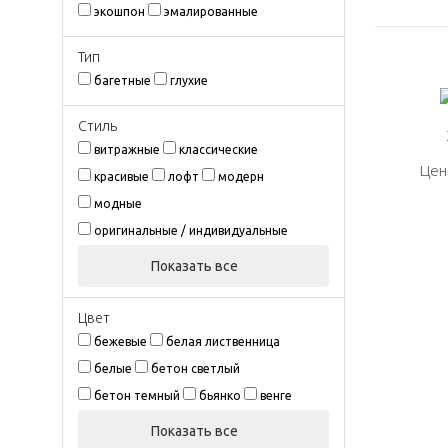
экошпон
эмалированные
Тип
багетные
глухие
Стиль
витражные
классические
Цен
Цен
красивые
лофт
модерн
модные
оригинальные / индивидуальные
Показать все
Цвeт
бежевые
белая лиственница
белые
бетон светлый
бетон темный
бьянко
венге
Показать все