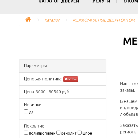
КАТАЛОГ ДВЕРЕЙ
УСЛУГИ
О КО
Каталог
МЕЖКОМНАТНЫЕ ДВЕРИ ОПТОМ
МЕ
Параметры
Ценовая политика:
оптом
Наша ко
заказы.
Цена
3000
-
80540
руб.
В нашем 
Новинки
индивиду
да
любым в
Заказать
Покрытиe
регионы 
полипропилен
ренолит
шпон