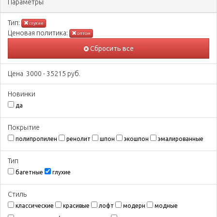
Параметры
Тип:
глухие
Ценовая политика:
оптом
Сбросить все
Цена
3000
-
35215
руб.
Новинки
да
Покрытиe
полипропилен
ренолит
шпон
экошпон
эмалированные
Тип
багетные
глухие
Стиль
классические
красивые
лофт
модерн
модные