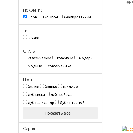
Цена
Цена
Покрытиe
шпон
экошпон
эмалированные
Тип
глухие
Стиль
классические
красивые
модерн
модные
современные
Цвeт
белые
бьянко
гриджио
дуб виски
дуб грейвуд
дуб палисандр
Дуб янтарный
Показать все
Серия