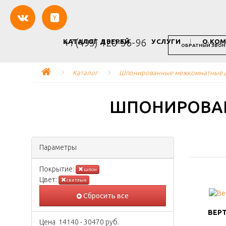
+7(495) 120-56-96
КАТАЛОГ ДВЕРЕЙ
УСЛУГИ
О КО
ОБРАТНЫЙ ЗВОН
Каталог
Шпонированные межкомнатные д
ШПОНИРОВАН
Параметры
Покрытиe:
шпон
Цвeт:
светлые
Сбросить все
ВЕРТ
ВЕРТ
Цена
14140
-
30470
руб.