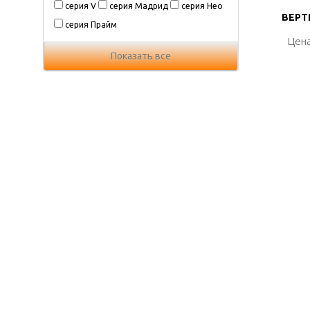
серия V
серия Мадрид
серия Нео
ВЕРТИ
ВЕРТИ
серия Прайм
Цена
Цена
Показать все