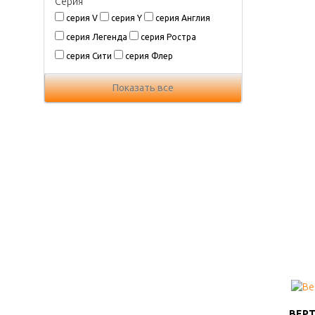
Серия
серия V
серия Y
серия Англия
серия Легенда
серия Ростра
серия Сити
серия Флер
Показать все
ВЕРТ
ВЕРТ