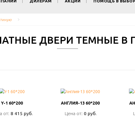
МПАНИИ
ДИЛЕРАМ
АКЦИИ
ПОМОЩЬ В ВЫБО
стиную
АТНЫЕ ДВЕРИ ТЕМНЫЕ В 
Y-1 60*200
Y-1 60*200
АНГЛИЯ-13 60*200
АНГЛИЯ-13 60*200
АН
АН
а от:
а от:
8 415 руб.
8 415 руб.
Цена от:
Цена от:
0 руб.
0 руб.
ПОДРОБНО
ПОДРОБНО