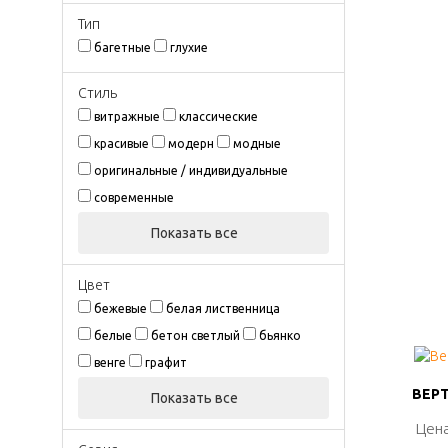
Тип
багетные
глухие
Стиль
витражные
классические
красивые
модерн
модные
оригинальные / индивидуальные
современные
Показать все
Цвeт
бежевые
белая лиственница
белые
бетон светлый
бьянко
венге
графит
ВЕРТ
ВЕРТ
Показать все
Цена
Цена