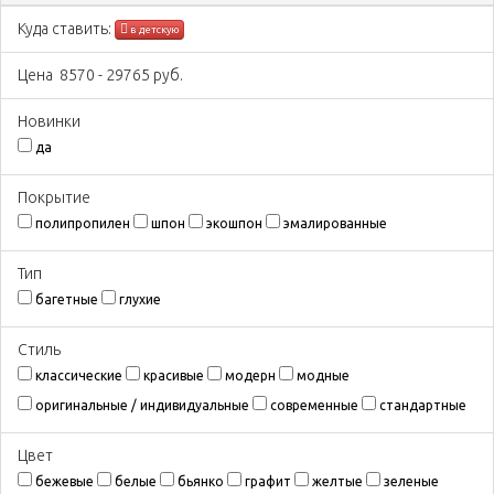
Куда ставить:
в детскую
Цена
8570
-
29765
руб.
Новинки
да
Покрытиe
полипропилен
шпон
экошпон
эмалированные
Тип
багетные
глухие
Стиль
классические
красивые
модерн
модные
оригинальные / индивидуальные
современные
стандартные
Цвeт
бежевые
белые
бьянко
графит
желтые
зеленые