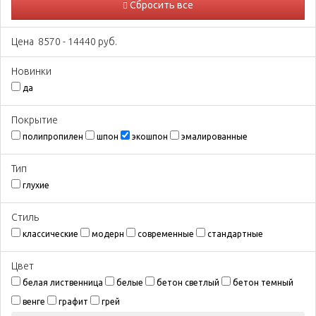
Сбросить все
Цена
8570
-
14440
руб.
Новинки
да
Покрытиe
полипропилен
шпон
экошпон
эмалированные
Тип
глухие
Стиль
классические
модерн
современные
стандартные
Цвeт
белая лиственница
белые
бетон светлый
бетон темный
венге
графит
грей