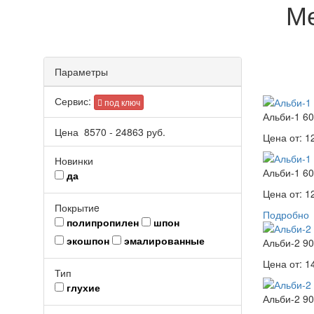
Ме
Параметры
Сервис:
под ключ
Альби-1 60
Цена
8570
-
24863
руб.
Цена от:
1
Новинки
Альби-1 60
да
Цена от:
1
Покрытиe
Подробно
полипропилен
шпон
экошпон
эмалированные
Альби-2 90
Цена от:
1
Тип
глухие
Альби-2 90