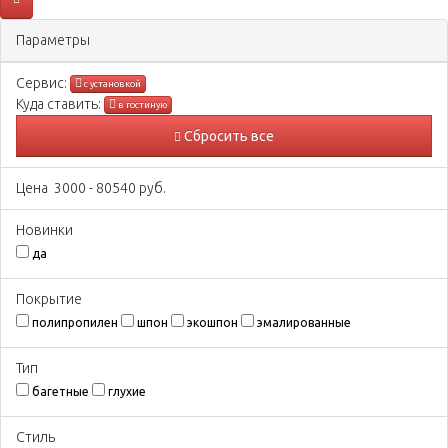
Параметры
Сервис:
с установкой
Куда ставить:
в гостиную
Сбросить все
Цена
3000
-
80540
руб.
Новинки
да
Покрытиe
полипропилен
шпон
экошпон
эмалированные
Тип
багетные
глухие
Стиль