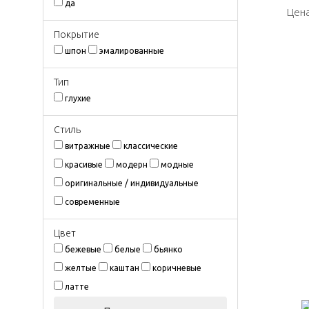
да
Цена
Цена
Покрытиe
шпон
эмалированные
Тип
глухие
Стиль
витражные
классические
красивые
модерн
модные
оригинальные / индивидуальные
современные
Цвeт
бежевые
белые
бьянко
желтые
каштан
коричневые
латте