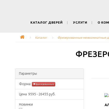
КАТАЛОГ ДВЕРЕЙ
УСЛУГИ
О КО
Каталог
Фрезерованные межкомнатные д
ФРЕЗЕР
Параметры
Форма:
фрезерованные
Цена
9595
-
26455
руб.
Новинки
АЛ
АЛ