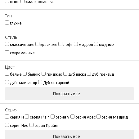
шпон
эмалированные
Тип
глухие
Стиль
классические
красивые
лофт
модерн
модные
современные
Цвeт
белые
бьянко
гриджио
дуб виски
дуб грейвуд
дуб палисандр
Дуб янтарный
Показать все
Серия
серия H
серия Plain
серия V
серия Арес
серия Мадрид
серия Нео
серия Прайм
Показать все