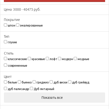
Цена
3000
-
40475
руб.
Покрытиe
шпон
эмалированные
Тип
глухие
Стиль
классические
красивые
лофт
модерн
модные
современные
Цвeт
белые
бьянко
гриджио
дуб виски
дуб грейвуд
дуб палисандр
Дуб янтарный
Показать все