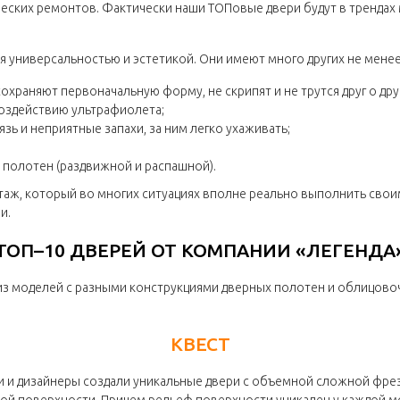
ческих ремонтов. Фактически наши ТОПовые двери будут в трендах 
ся универсальностью и эстетикой. Они имеют много других не мене
храняют первоначальную форму, не скрипят и не трутся друг о друг
оздействию ультрафиолета;
ь и неприятные запахи, за ним легко ухаживать;
полотен (раздвижной и распашной).
ж, который во многих ситуациях вполне реально выполнить свои
и.
ТОП–10 ДВЕРЕЙ ОТ КОМПАНИИ «ЛЕГЕНДА
из моделей с разными конструкциями дверных полотен и облицово
КВЕСТ
и дизайнеры создали уникальные двери с объемной сложной фрезе
ой поверхности. Причем рельеф поверхности уникален у каждой мо