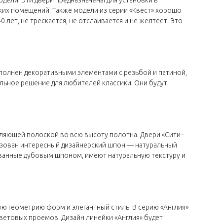
ких помещений. Также модели из серии «Квест» хорошо
лет, не трескается, не отслаивается и не желтеет. Это
полнен декоративными элементами с резьбой и патиной,
льное решение для любителей классики. Они будут
кляющей полоской во всю высоту полотна. Двери «Сити–
лизован интересный дизайнерский шпон — натуральный
ванные дубовым шпоном, имеют натуральную текстуру и
ую геометрию форм и элегантный стиль. В серию «Англия»
етовых проемов. Дизайн линейки «Англия» будет