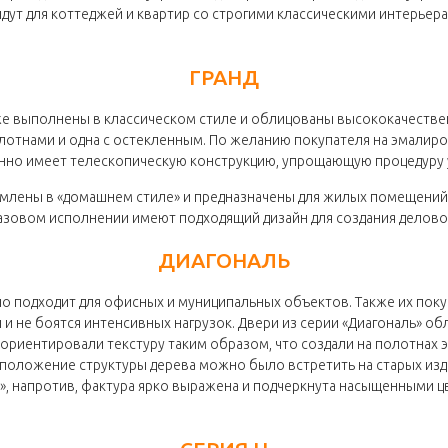
ойдут для коттеджей и квартир со строгими классическими интерье
ГРАНД
же выполнены в классическом стиле и облицованы высококачестве
олотнами и одна с остекленным. По желанию покупателя на эмали
ионно имеет телескопическую конструкцию, упрощающую процедуру 
млены в «домашнем стиле» и предназначены для жилых помещений.
зовом исполнении имеют подходящий дизайн для создания делов
ДИАГОНАЛЬ
 подходит для офисных и муниципальных объектов. Также их поку
ии и не боятся интенсивных нагрузок. Двери из серии «Диагональ»
ориентировали текстуру таким образом, что создали на полотнах э
сположение структуры дерева можно было встретить на старых изде
ь», напротив, фактура ярко выражена и подчеркнута насыщенными ц