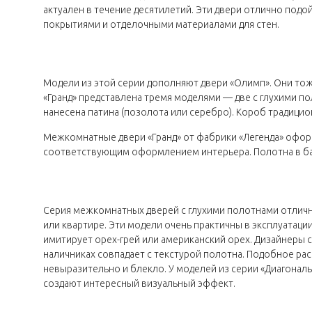
актуален в течение десятилетий. Эти двери отлично под
покрытиями и отделочными материалами для стен.
Модели из этой серии дополняют двери «Олимп». Они то
«Гранд» представлена тремя моделями — две с глухими п
нанесена патина (позолота или серебро). Короб традиц
Межкомнатные двери «Гранд» от фабрики «Легенда» офор
соответствующим оформлением интерьера. Полотна в ба
Серия межкомнатных дверей с глухими полотнами отлично
или квартире. Эти модели очень практичны в эксплуатац
имитирует орех-грей или американский орех. Дизайнеры с
наличниках совпадает с текстурой полотна. Подобное ра
невыразительно и блекло. У моделей из серии «Диагонал
создают интересный визуальный эффект.