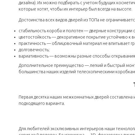
дизайна). Их можно подбирать с учетом будущих космети
которые хотят, чтобы их интерьер был всегда на высоте.
Достоинства всех видов дверей из ТОПа не ограничивает
стабильность короба и полотен — дверные конструкции со
цветостойкость — декоративное покрытие устойчиво к в
практичность — облицовочный материал не впитывает гряз
долговечность;
вариативность — возможны разные способы открывания 
Дополнительное преимущество — легкий и быстрый монта
большинства наших изделий телескопическими коробкам
Первая десятка наших межкомнатных дверей составлена 
подходящего варианта.
Для любителей эксклюзивных интерьеров наши технологи 
серия из 9 полотен. Ее изюминка — 3D–фрезеровка лицев