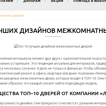
МПАНИИ
ДИЛЕРАМ
АКЦИИ
ПОМОЩЬ В ВЫБО
омнатных дверей
УЧШИХ ДИЗАЙНОВ МЕЖКОМНАТН
лении интерьеров меняют друг друга с ошеломительной скоростью.
ьно устаревшее. Эта тенденция актуальна для интерьеров, гардеро
е несколько сложнее. И дело не только в финансах. Чтобы обнови
сметический ремонт в офисе, квартире или доме. Компания «Легенд
ли шикарные межкомнатные двери, которые входят в ТОП–10. Они п
аким образом, что каждый сможет найти подходящую модель.
ЕСТВА ТОП–10 ДВЕРЕЙ ОТ КОМПАНИИ «
рсальность дизайна. Они прекрасно сочетаются с разными интерье