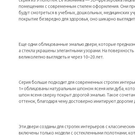
помещениях с современным стилем оформления. Они прекр
будут смотреться в учебных, дошкольных, медицинских учр
покрытие безвредно для здоровья, оно шикарно выглядит 
Еще одни облицованные эмалью двери, которые предназн
а стекла украшены элегантными узорами. На поверхность
великолепно выглядеть и через 10–20 лет.
Серия больше подходит для современных строгих интерье
1» облицованы натуральным шпоном ясеня или дуба, кот
шпон ясеня сверху покрыт дорогой эмалью. Такое сочет
оттенок, благодаря чему достоверно имитируют дорогие д
Эти двери созданы для строгих интерьеров с классическ
включены только модели с остекленными полотнами, кот