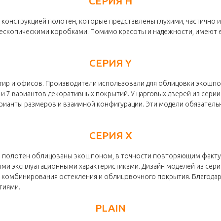
СЕРИЯ H
 конструкцией полотен, которые представлены глухими, частично 
скопическими коробками. Помимо красоты и надежности, имеют е
СЕРИЯ Y
ртир и офисов. Производители использовали для облицовки экошпо
и 7 вариантов декоративных покрытий. У царговых дверей из серии
рианты размеров и взаимной конфигурации. Эти модели обязател
СЕРИЯ X
 полотен облицованы экошпоном, в точности повторяющим фактур
ми эксплуатационными характеристиками. Дизайн моделей из серии
и комбинирования остекления и облицовочного покрытия. Благодар
тиями.
PLAIN