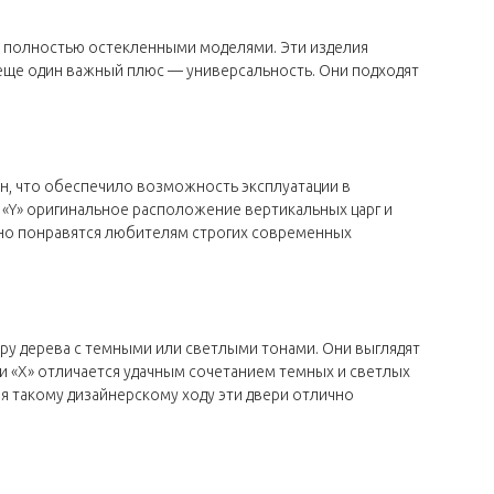
и полностью остекленными моделями. Эти изделия
ще один важный плюс — универсальность. Они подходят
н, что обеспечило возможность эксплуатации в
 «Y» оригинальное расположение вертикальных царг и
ьно понравятся любителям строгих современных
у дерева с темными или светлыми тонами. Они выглядят
 «X» отличается удачным сочетанием темных и светлых
я такому дизайнерскому ходу эти двери отлично