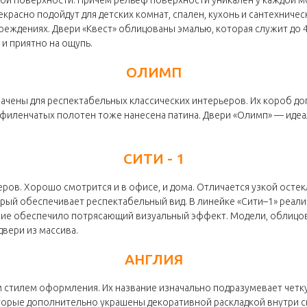
асно подойдут для детских комнат, спален, кухонь и сантехничес
еждениях. Двери «Квест» облицованы эмалью, которая служит до 40 
и приятно на ощупь.
ОЛИМП
ачены для респектабельных классических интерьеров. Их короб до
 филенчатых полотен тоже нанесена патина. Двери «Олимп» — идеа
СИТИ - 1
ров. Хорошо смотрится и в офисе, и дома. Отличается узкой осте
орый обеспечивает респектабельный вид. В линейке «Сити–1» реа
ание обеспечило потрясающий визуальный эффект. Модели, облицо
вери из массива.
АНГЛИЯ
им стилем оформления. Их название изначально подразумевает четк
орые дополнительно украшены декоративной раскладкой внутри св