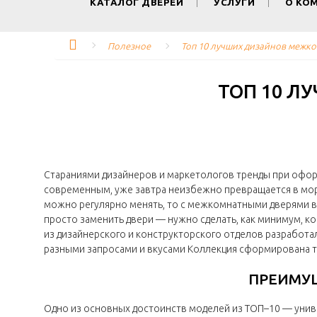
КАТАЛОГ ДВЕРЕЙ
УСЛУГИ
О КО
Полезное
Топ 10 лучших дизайнов межк
ТОП 10 Л
Стараниями дизайнеров и маркетологов тренды при оформ
современным, уже завтра неизбежно превращается в морал
можно регулярно менять, то с межкомнатными дверями вс
просто заменить двери — нужно сделать, как минимум, ко
из дизайнерского и конструкторского отделов разработа
разными запросами и вкусами Коллекция сформирована т
ПРЕИМУЩ
Одно из основных достоинств моделей из ТОП–10 — униве