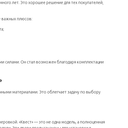
много лет. Это хорошее решение для тех покупателей,
е важных плюсов:
а;
ми силами. Он стал возможен благодаря комплектации
»
чными материалами. Это облегчает задачу по выбору
ровкой. «Квест» — это не одна модель, а полноценная
дели. Эти двери предназначены для установки в