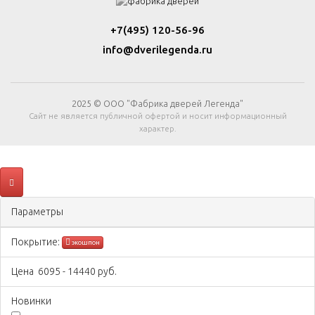
+7(495) 120-56-96
info@dverilegenda.ru
2025 © ООО "Фабрика дверей Легенда"
Сайт не является публичной офертой и носит информационный
характер.
Параметры
Покрытиe:
экошпон
Цена
6095
-
14440
руб.
Новинки