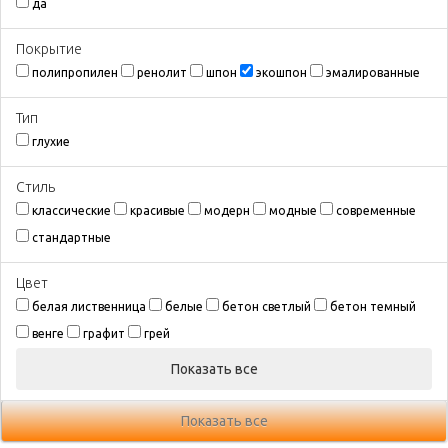
да
Покрытиe
полипропилен
ренолит
шпон
экошпон
эмалированные
Тип
глухие
Стиль
классические
красивые
модерн
модные
современные
стандартные
Цвeт
белая лиственница
белые
бетон светлый
бетон темный
венге
графит
грей
Показать все
Показать все